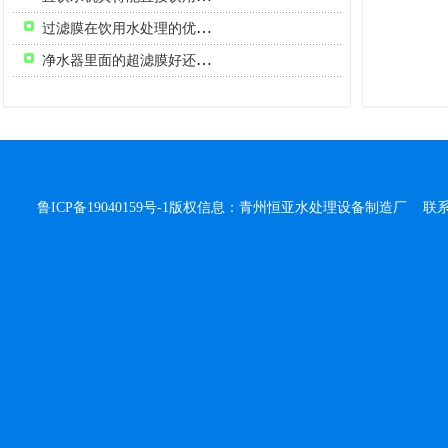
过滤膜在饮用水处理的优点有哪些
净水器里面的超滤膜好还是反渗透的好呢？
学校直饮水
鲁ICP备19040159号-1
版权信息：青州恒亚水处理设备制造厂 联系人：侯
70吨/小时超滤设