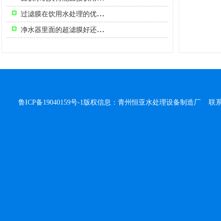
过滤膜在饮用水处理的优点有哪些
净水器里面的超滤膜好还是反渗透的好呢？
学校直饮水
鲁ICP备19040159号-1
版权信息：青州恒亚水处理设备制造厂 联系人：侯
70吨/小时超滤设