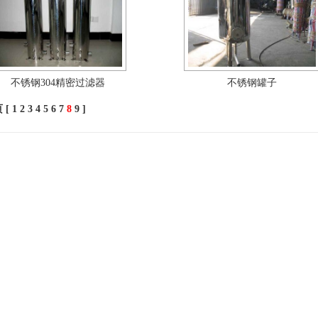
不锈钢304精密过滤器
不锈钢罐子
 [
1
2
3
4
5
6
7
8
9
]